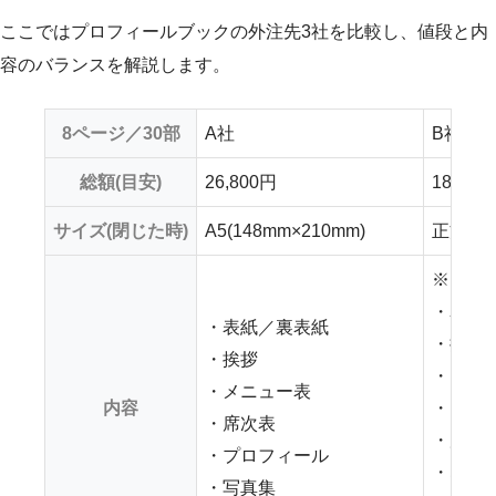
ここではプロフィールブックの外注先3社を比較し、値段と内
容のバランスを解説します。
8ページ／30部
A社
B社
総額(目安)
26,800円
18,000
サイズ(閉じた時)
A5(148mm×210mm)
正方形(1
※自由
・表紙
・表紙／裏表紙
・挨拶
・挨拶
・プロ
・メニュー表
内容
・メニ
・席次表
・席次
・プロフィール
・なれ
・写真集