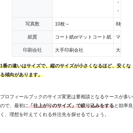
・Q&A
・DIY
写真数
10枚～
8枚～
紙質
コート紙orマットコート紙
マット
印刷会社
大手印刷会社
大手印
1番の違いはサイズで、縦のサイズが小さくなるほど、安くな
る傾向があります。
プロフィールブックのサイズ変更は要相談となるケースが多い
ので、最初に
「仕上がりのサイズ」で絞り込みをする
と効率良
く、理想を叶えてくれる外注先を探せるでしょう。